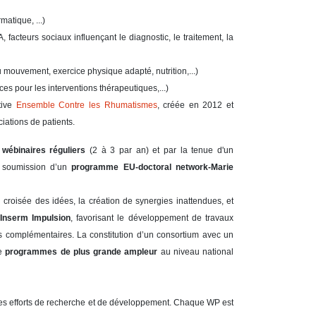
atique, ...)
acteurs sociaux influençant le diagnostic, le traitement, la
u mouvement, exercice physique adapté, nutrition,...)
 pour les interventions thérapeutiques,...)
ative
Ensemble Contre les Rhumatismes
, créée en 2012 et
iations de patients.
e
wébinaires réguliers
(2 à 3 par an) et par la tenue d'un
t soumission d’un
programme EU-doctoral network-Marie
 croisée des idées, la création de synergies inattendues, et
Inserm Impulsion
, favorisant le développement de travaux
es complémentaires. La constitution d’un consortium avec un
de
programmes de plus grande ampleur
au niveau national
es efforts de recherche et de développement. Chaque WP est