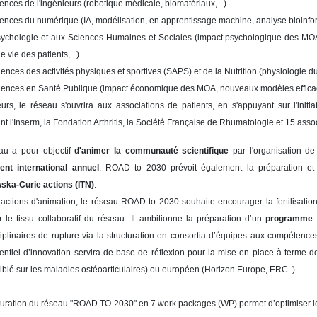
iences de l'ingénieurs (robotique médicale, biomatériaux,...)
iences du numérique (IA, modélisation, en apprentissage machine, analyse bioinform
sychologie et aux Sciences Humaines et Sociales (impact psychologique des MOA, f
e vie des patients,...)
iences des activités physiques et sportives (SAPS) et de la Nutrition (physiologie d
iences en Santé Publique (impact économique des MOA, nouveaux modèles efficaces
eurs, le réseau s'ouvrira aux associations de patients, en s'appuyant sur l'initi
nt l'Inserm, la Fondation Arthritis, la Société Française de Rhumatologie et 15 assoc
au a pour objectif
d'animer la communauté scientifique
par l'organisation d
nt international annuel
. ROAD to 2030 prévoit également la préparation e
ska-Curie actions (ITN)
.
actions d'animation, le réseau ROAD to 2030 souhaite encourager la fertilisation
r le tissu collaboratif du réseau.
Il ambitionne la préparation d’un
programme 
ciplinaires de rupture via la structuration en consortia d’équipes aux compétenc
entiel d’innovation servira de base de réflexion pour la mise en place à terme 
blé sur les maladies ostéoarticulaires) ou européen (Horizon Europe, ERC..).
turation du réseau "ROAD TO 2030" en 7 work packages (WP) permet d’optimiser l