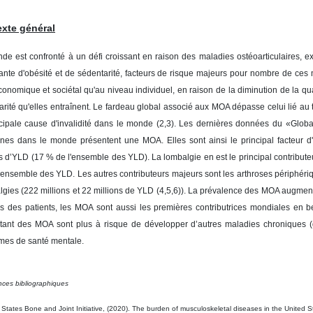
xte général
de est confronté à un défi croissant en raison des maladies ostéoarticulaires, e
tante d'obésité et de sédentarité, facteurs de risque majeurs pour nombre de ces ma
onomique et sociétal qu'au niveau individuel, en raison de la diminution de la qua
arité qu'elles entraînent. Le fardeau global associé aux MOA dépasse celui lié a
ncipale cause d'invalidité dans le monde (2,3). Les dernières données du «Globa
nes dans le monde présentent une MOA. Elles sont ainsi le principal facteur
ns d’YLD (17 % de l'ensemble des YLD). La lombalgie en est le principal contribute
’ensemble des YLD. Les autres contributeurs majeurs sont les arthroses périphériq
lgies (222 millions et 22 millions de YLD (4,5,6)). La prévalence des MOA augmente
tés des patients, les MOA sont aussi les premières contributrices mondiales en b
tant des MOA sont plus à risque de développer d’autres maladies chroniques (d
mes de santé mentale.
ces bibliographiques
d States Bone and Joint Initiative, (2020). The burden of musculoskeletal diseases in the United S