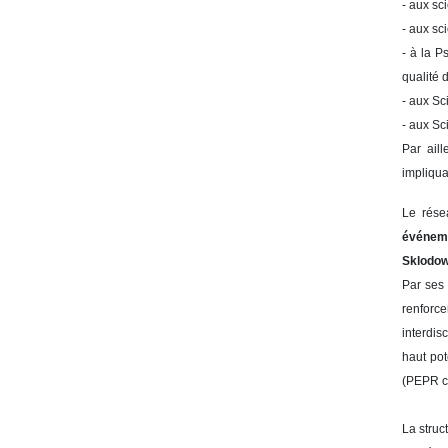
- aux sc
- aux sc
- à la P
qualité d
- aux Sc
- aux Sc
Par aill
impliqua
Le rése
événeme
Sklodow
Par ses 
renforce
interdis
haut pot
(PEPR ci
La struc