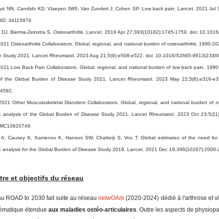
vic NN, Candido KD, Vlaeyen JWS, Van Zundert J, Cohen SP. Low back pain. Lancet. 2021 Jul 
MID: 34115979.
r DJ, Bierma-Zeinstra S. Osteoarthritis. Lancet. 2019 Apr 27;393(10182):1745-1759. doi: 10.
021 Osteoarthritis Collaborators. Global, regional, and national burden of osteoarthritis, 1990-2
se Study 2021. Lancet Rheumatol. 2023 Aug 21;5(9):e508-e522. doi: 10.1016/S2665-9913(23
021 Low Back Pain Collaborators. Global, regional, and national burden of low back pain, 1990-20
 of the Global Burden of Disease Study 2021. Lancet Rheumatol. 2023 May 22;5(6):e316-e
4592.
021 Other Musculoskeletal Disorders Collaborators. Global, regional, and national burden of o
c analysis of the Global Burden of Disease Study 2021. Lancet Rheumatol. 2023 Oct 23;5(1
PMC10620749.
 A, Causey K, Kamenov K, Hanson SW, Chatterji S, Vos T. Global estimates of the need for 
c analysis for the Global Burden of Disease Study 2019. Lancet. 2021 Dec 19;396(10267):200
tre et objectifs du réseau
u ROAD to 2030 fait suite au réseau
netwOArk
(2020-2024) dédié à l'arthrose et v
hématique étendue
aux maladies ostéo-articulaires
. Outre les aspects de physiopa