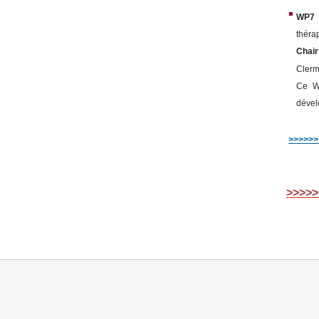
WP7 
théra
Chai
Clerm
Ce WP
dével
>>>>>> 
>>>>