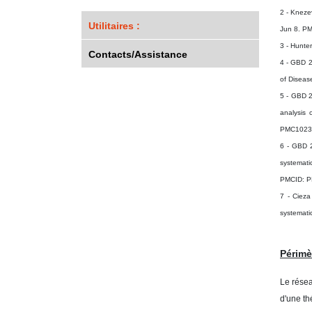
2 - Kneze
Utilitaires :
Jun 8. P
3 - Hunte
Contacts/Assistance
4 - GBD 2
of Disea
5 - GBD 2
analysis
PMC1023
6 - GBD 2
systemati
PMCID: 
7 - Cieza
systemati
Périmè
Le résea
d'une t