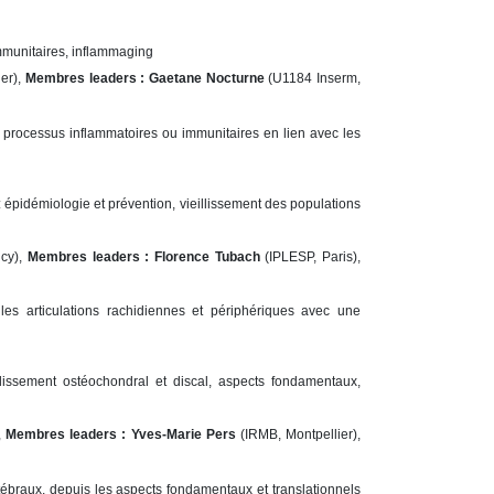
mmunitaires, inflammaging
er),
Membres leaders : Gaetane Nocturne
(U1184 Inserm,
processus inflammatoires ou immunitaires en lien avec les
 épidémiologie et prévention, vieillissement des populations
cy),
Membres leaders :
Florence Tubach
(IPLESP, Paris),
es articulations rachidiennes et périphériques avec une
llissement ostéochondral et discal, aspects fondamentaux,
,
Membres leaders : Yves-Marie Pers
(IRMB, Montpellier),
rtébraux, depuis les aspects fondamentaux et translationnels