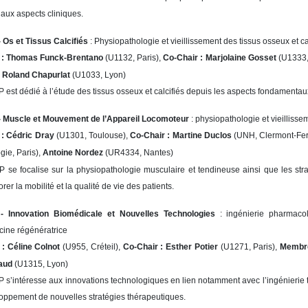
’aux aspects cliniques.
 Os et Tissus Calcifiés
: Physiopathologie et vieillissement des tissus osseux et c
 :
Thomas Funck-Brentano
(U1132, Paris),
Co-Chair :
Marjolaine Gosset
(U1333,
,
Roland Chapurlat
(U1033, Lyon)
 est dédié à l’étude des tissus osseux et calcifiés depuis les aspects fondamentaux
 Muscle et Mouvement de l’Appareil Locomoteur
: physiopathologie et vieilliss
 : Cédric Dray
(U1301, Toulouse),
Co-Chair : Martine Duclos
(UNH, Clermont-Fe
gie, Paris),
Antoine Nordez
(UR4334, Nantes)
 se focalise sur la physiopathologie musculaire et tendineuse ainsi que les stra
rer la mobilité et la qualité de vie des patients.
 Innovation Biomédicale et Nouvelles Technologies
: ingénierie pharmacolo
ine régénératrice
 :
Céline Colnot
(U955, Créteil),
Co-Chair :
Esther Potier
(U1271, Paris),
Membr
aud
(U1315, Lyon)
 s’intéresse aux innovations technologiques en lien notamment avec l’ingénierie tis
oppement de nouvelles stratégies thérapeutiques.