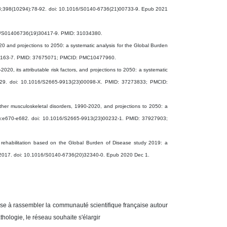
3;398(10294):78-
92. doi: 10.1016/S0140-6736(21)00733-9. Epub 2021
1016/S01406736(19)30417-9. PMID: 31034380.
020 and projections to 2050: a systematic analysis for the Global Burden
)00163-7. PMID: 37675071; PMCID: PMC10477960.
20, its attributable risk factors, and projections to 2050: a systematic
329. doi: 10.1016/S2665-9913(23)00098-X. PMID: 37273833; PMCID:
ther musculoskeletal disorders, 1990-2020, and projections to 2050: a
1):e670-e682. doi: 10.1016/S2665-9913(23)00232-1. PMID: 37927903;
rehabilitation based on the Global Burden of Disease study 2019: a
6-2017. doi: 10.1016/S0140-6736(20)32340-0. Epub 2020 Dec 1.
ise à rassembler la communauté scientifique française autour
thologie, le réseau souhaite s'élargir