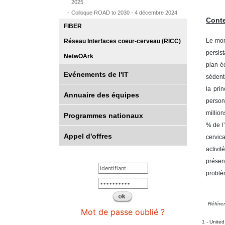
2025
Colloque ROAD to 2030 - 4 décembre 2024
Conte
FIBER
Le mon
Réseau Interfaces coeur-cerveau (RICC)
persis
NetwOArk
plan éc
Evénements de l'IT
sédent
la pri
Annuaire des équipes
person
millio
Programmes nationaux
% de l
Appel d'offres
cervica
activi
présen
problè
Référen
Mot de passe oublié ?
1 - Unite