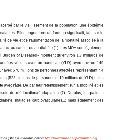
xacerbé par le vieillissement de la population, une épidémie
ladies. Elles engendrent un fardeau significatif, tant sur le
lité de vie et de l'augmentation de la mortalité associée à la
u tabac, au cancer ou au diabète (1). Les MOA sont également
l Burden of Diseases» montrent qu’environ 1,7 milliards de
 d'années vécues avec un handicap (YLD) avec environ 149
ur avec 570 millions de personnes affectées représentant 7,4
ues (528 millions de personnes et 19 millions de YLD) et les
 avec l'âge. De par leur retentissement sur la mobilité et les
esoin de rééducation/réadaptation (7). De plus, les patients
iabète, maladies cardiovasculaires...) mais également des
tates (BMUS). Available online:
https://www.boneandjointburden.org