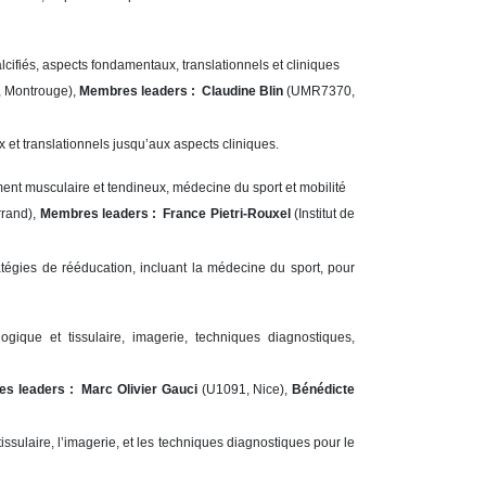
alcifiés, aspects fondamentaux, translationnels et cliniques
 Montrouge),
Membres leaders :
Claudine Blin
(UMR7370,
 et translationnels jusqu’aux aspects cliniques.
ement musculaire et tendineux, médecine du sport et mobilité
rrand),
Membres leaders : France Pietri-Rouxel
(Institut de
tégies de rééducation, incluant la médecine du sport, pour
gique et tissulaire, imagerie, techniques diagnostiques,
es leaders :
Marc Olivier Gauci
(U1091, Nice),
Bénédicte
sulaire, l’imagerie, et les techniques diagnostiques pour le