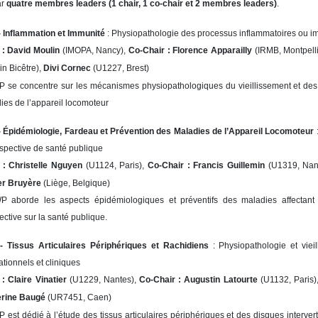
ar
quatre membres leaders (1 chair, 1 co-chair et 2 membres leaders)
.
 Inflammation et Immunité
: Physiopathologie des processus inflammatoires ou i
 : David Moulin
(IMOPA, Nancy),
Co-Chair : Florence Apparailly
(IRMB, Montpelli
in Bicêtre),
Divi Cornec
(U1227, Brest)
 se concentre sur les mécanismes physiopathologiques du vieillissement et des 
ies de l’appareil locomoteur
 Épidémiologie, Fardeau et Prévention des Maladies de l’Appareil Locomoteur
:
rspective de santé publique
 :
Christelle Nguyen
(U1124, Paris),
Co-Chair :
Francis Guillemin
(U1319, Nan
er Bruyère
(Liège, Belgique)
 aborde les aspects épidémiologiques et préventifs des maladies affectant l
ective sur la santé publique.
 Tissus Articulaires Périphériques et Rachidiens
: Physiopathologie et viei
ationnels et cliniques
 : Claire Vinatier
(U1229, Nantes),
Co-Chair : Augustin Latourte
(U1132, Paris)
rine Baugé
(UR7451, Caen)
 est dédié à l’étude des tissus articulaires périphériques et des disques interve