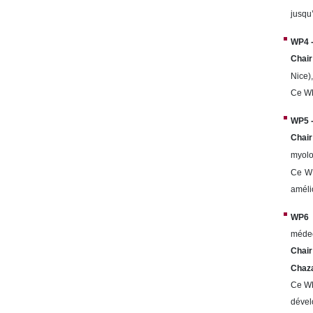
jusqu
WP4 -
Chair
Nice)
Ce WP
WP5 -
Chair
myolo
Ce WP
amélio
WP6 -
médec
Chair
Chaz
Ce WP
dével