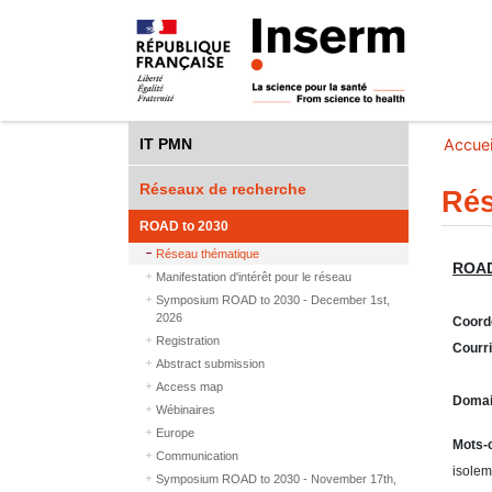
IT PMN
Accuei
Réseaux de recherche
Rés
ROAD to 2030
Réseau thématique
ROAD
Manifestation d'intérêt pour le réseau
Symposium ROAD to 2030 - December 1st,
2026
Coord
Registration
Courri
Abstract submission
Access map
Domain
Wébinaires
Europe
Mots-c
Communication
isolem
Symposium ROAD to 2030 - November 17th,