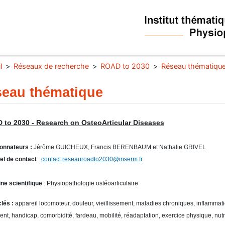
l
Réseaux de recherche
ROAD to 2030
Réseau thématiqu
eau thématique
 to 2030 - Research on OsteoArticular Diseases
onnateurs :
Jérôme GUICHEUX, Francis BERENBAUM et Nathalie GRIVEL
el de contact
:
contact.reseauroadto2030@inserm.fr
e scientifique
: Physiopathologie ostéoarticulaire
lés :
appareil locomoteur, douleur, vieillissement, maladies chroniques, inflamma
ent, handicap, comorbidité, fardeau, mobilité, réadaptation, exercice physique, nutr