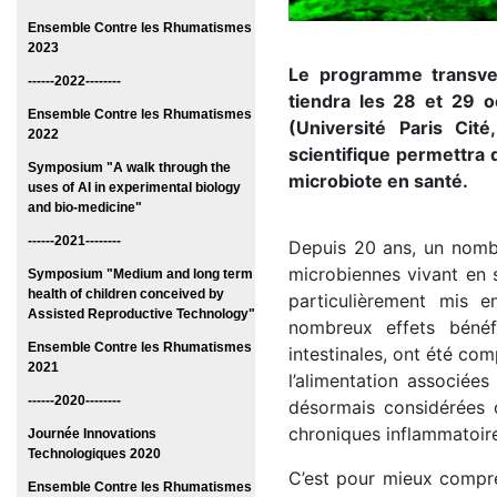
Ensemble Contre les Rhumatismes
2023
Le programme transver
------2022--------
tiendra les 28 et 29 
Ensemble Contre les Rhumatismes
(Université Paris Cit
2022
scientifique permettra d
Symposium "A walk through the
microbiote en santé.
uses of AI in experimental biology
and bio-medicine"
------2021--------
Depuis 20 ans, un nomb
microbiennes vivant en s
Symposium "Medium and long term
health of children conceived by
particulièrement mis e
Assisted Reproductive Technology"
nombreux effets bénéf
Ensemble Contre les Rhumatismes
intestinales, ont été co
2021
l’alimentation associées 
------2020--------
désormais considérées 
chroniques inflammatoir
Journée Innovations
Technologiques 2020
C’est pour mieux compre
Ensemble Contre les Rhumatismes