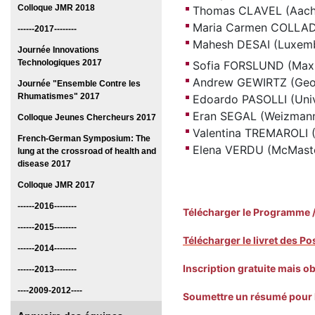
Colloque JMR 2018
Thomas CLAVEL (Aache
Maria Carmen COLLADO 
------2017--------
Mahesh DESAI (Luxembo
Journée Innovations
Technologiques 2017
Sofia FORSLUND (Max 
Andrew GEWIRTZ (Georg
Journée "Ensemble Contre les
Rhumatismes" 2017
Edoardo PASOLLI (Unive
Eran SEGAL (Weizmann I
Colloque Jeunes Chercheurs 2017
Valentina TREMAROLI (
French-German Symposium: The
Elena VERDU (McMaste
lung at the crossroad of health and
disease 2017
Colloque JMR 2017
------2016--------
Télécharger le Programme 
------2015--------
Télécharger le livret des Po
------2014--------
Inscription gratuite mais ob
------2013--------
----2009-2012----
Soumettre un résumé pour 