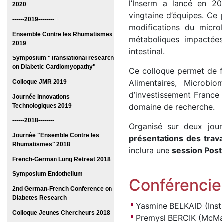
l’Inserm a lancé en 20
2020
vingtaine d’équipes. Ce 
------2019--------
modifications du micro
Ensemble Contre les Rhumatismes
métaboliques impactées
2019
intestinal.
Symposium "Translational research
on Diabetic Cardiomyopathy"
Ce colloque permet de 
Alimentaires, Microb
Colloque JMR 2019
d’investissement France 
Journée Innovations
domaine de recherche.
Technologiques 2019
------2018--------
Organisé sur deux jour
Journée "Ensemble Contre les
présentations des trav
Rhumatismes" 2018
inclura une
session Post
French-German Lung Retreat 2018
Symposium Endothelium
Conférencier
2nd German-French Conference on
Diabetes Research
Yasmine BELKAID (Insti
Colloque Jeunes Chercheurs 2018
Premysl BERCIK (McMas