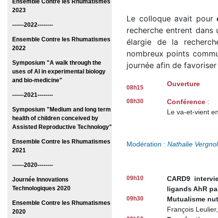
Ensemble Contre les Rhumatismes
2023
Le colloque avait pour
------2022--------
recherche entrent dans 
Ensemble Contre les Rhumatismes
élargie de la recherc
2022
nombreux points communs
Symposium "A walk through the
journée afin de favoriser
uses of AI in experimental biology
and bio-medicine"
Ouverture
08h15
------2021--------
08h30
Conférence
:
Symposium "Medium and long term
Le va-et-vient en
health of children conceived by
Assisted Reproductive Technology"
Ensemble Contre les Rhumatismes
Modération :
Nathalie Vergnol
2021
------2020--------
09h10
CARD9 intervie
Journée Innovations
Technologiques 2020
ligands AhR par
09h30
Mutualisme nutr
Ensemble Contre les Rhumatismes
François Leulie
2020