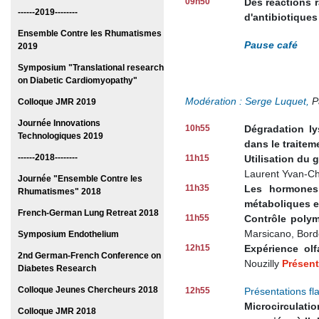
09h50
Des réactions r
------2019--------
d'antibiotiques
Ensemble Contre les Rhumatismes
Pause café
2019
Symposium "Translational research
on Diabetic Cardiomyopathy"
Modération : Serge Luquet,
P
Colloque JMR 2019
Journée Innovations
10h55
Dégradation l
Technologiques 2019
dans le traitem
------2018--------
11h15
Utilisation du 
Laurent Yvan-Ch
Journée "Ensemble Contre les
11h35
Les hormones 
Rhumatismes" 2018
métaboliques e
French-German Lung Retreat 2018
11h55
Contrôle polym
Marsicano, Bo
Symposium Endothelium
12h15
Expérience olf
2nd German-French Conference on
Nouzilly
Présent
Diabetes Research
Colloque Jeunes Chercheurs 2018
12h55
Présentations f
Microcirculati
Colloque JMR 2018