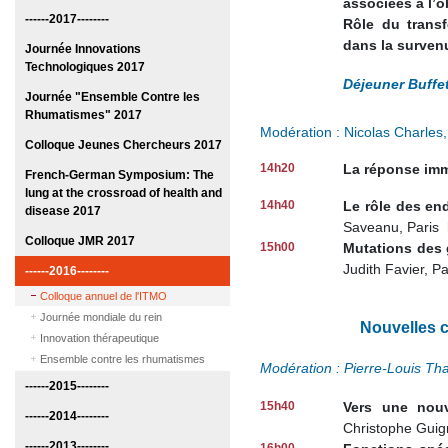
associées à l’o
------2017--------
Rôle du transf
dans la surven
Journée Innovations
Technologiques 2017
Déjeuner Buffe
Journée "Ensemble Contre les
Rhumatismes" 2017
Modération : Nicolas Charles
Colloque Jeunes Chercheurs 2017
14h20
La réponse immu
French-German Symposium: The
lung at the crossroad of health and
14h40
Le rôle des en
disease 2017
Saveanu, Paris
Colloque JMR 2017
15h00
Mutations des 
Judith Favier, P
------2016--------
Colloque annuel de l'ITMO
Journée mondiale du rein
Nouvelles c
Innovation thérapeutique
Ensemble contre les rhumatismes
Modération : Pierre-Louis Th
------2015--------
15h40
Vers une nouv
------2014--------
Christophe Guig
------2013--------