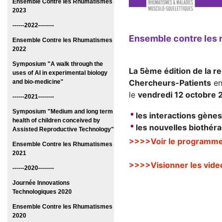
Ensemble Contre les Rhumatismes
2023
------2022--------
Ensemble contre les r
Ensemble Contre les Rhumatismes
2022
Symposium "A walk through the
La 5ème édition de la 
uses of AI in experimental biology
Chercheurs-Patients
en
and bio-medicine"
le
vendredi 12 octobre 
------2021--------
Symposium "Medium and long term
les interactions gène
health of children conceived by
les nouvelles biothérap
Assisted Reproductive Technology"
>>>>Voir le programm
Ensemble Contre les Rhumatismes
2021
>>>>Visionner les vide
------2020--------
Journée Innovations
Technologiques 2020
Ensemble Contre les Rhumatismes
2020