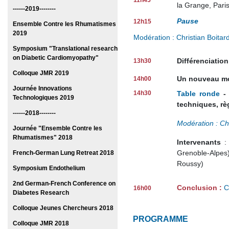
11h45
la Grange, Pari
------2019--------
Pause
12h15
Ensemble Contre les Rhumatismes
2019
Modération : Christian Boitar
Symposium "Translational research
on Diabetic Cardiomyopathy"
Différenciation
13h30
Colloque JMR 2019
Un nouveau mod
14h00
Journée Innovations
14h30
Table ronde
- 
Technologiques 2019
techniques, rè
------2018--------
Modération : Chr
Journée "Ensemble Contre les
Rhumatismes" 2018
Intervenants
:
Grenoble-Alpes
French-German Lung Retreat 2018
Roussy)
Symposium Endothelium
2nd German-French Conference on
Conclusion :
C
16h00
Diabetes Research
Colloque Jeunes Chercheurs 2018
PROGRAMME
Colloque JMR 2018