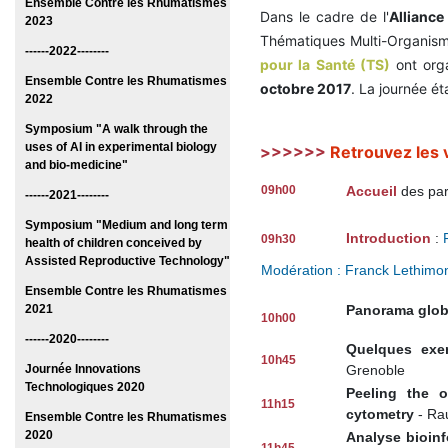
Ensemble Contre les Rhumatismes
Dans le cadre de l'
Alliance
2023
Thématiques Multi-Organis
------2022--------
pour la Santé (TS)
ont orga
Ensemble Contre les Rhumatismes
octobre 2017
. La journée é
2022
Symposium "A walk through the
uses of AI in experimental biology
>>>>>>
Retrouvez les 
and bio-medicine"
09h00
Accueil
des par
------2021--------
Symposium "Medium and long term
Introduction
:
09h30
health of children conceived by
Assisted Reproductive Technology"
Modération : Franck Lethimon
Ensemble Contre les Rhumatismes
2021
Panorama globa
10h00
------2020--------
Quelques exe
10h45
Journée Innovations
Grenoble
Technologiques 2020
Peeling the o
11h15
cytometry
- Rau
Ensemble Contre les Rhumatismes
2020
Analyse bioinf