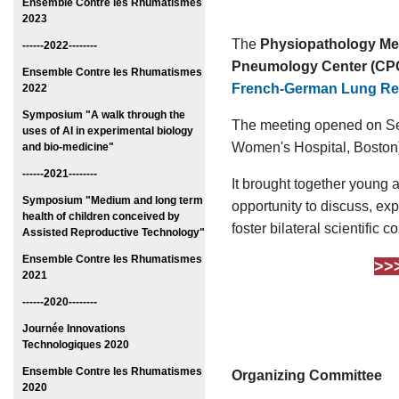
Ensemble Contre les Rhumatismes
2023
The
Physiopathology Met
------2022--------
Pneumology Center (CP
Ensemble Contre les Rhumatismes
French-German Lung Ret
2022
Symposium "A walk through the
The meeting opened on Se
uses of AI in experimental biology
Women's Hospital, Boston) 
and bio-medicine"
------2021--------
It brought together young 
Symposium "Medium and long term
opportunity to discuss, exp
health of children conceived by
foster bilateral scientific c
Assisted Reproductive Technology"
Ensemble Contre les Rhumatismes
>>
2021
------2020--------
Journée Innovations
Technologiques 2020
Ensemble Contre les Rhumatismes
Organizing Committee
2020